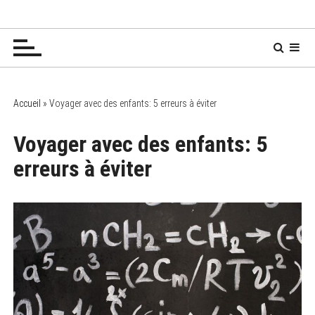
P
Chez Mamy Soren 🧙‍♀️
✔ Bébés ✔ Enfants ✔ Ados
a
s
s
e
r
a
Accueil
»
Voyager avec des enfants: 5 erreurs à éviter
u
c
Voyager avec des enfants: 5
o
erreurs à éviter
n
t
e
n
u