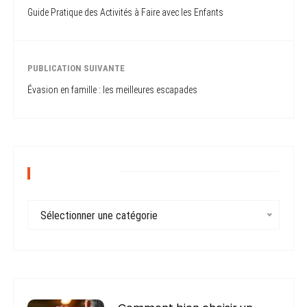
Guide Pratique des Activités à Faire avec les Enfants
PUBLICATION SUIVANTE
Évasion en famille : les meilleures escapades
CATÉGORIES
C
Sélectionner une catégorie
a
t
é
g
o
r