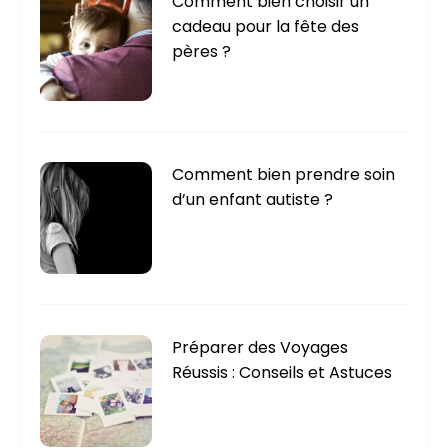
Comment bien choisir un
i
cadeau pour la fête des
e
pères ?
s
Comment bien prendre soin
d’un enfant autiste ?
Préparer des Voyages
Réussis : Conseils et Astuces