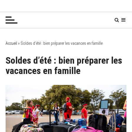
P
Chez Mamy Soren 🧙‍♀️
✔ Bébés ✔ Enfants ✔ Ados
a
s
s
e
r
a
Accueil
»
Soldes d’été : bien préparer les vacances en famille
u
c
Soldes d’été : bien préparer les
o
vacances en famille
n
t
e
n
u