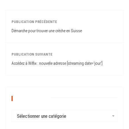
PUBLICATION PRÉCÉDENTE
Démarche pour trouver une crèche en Suisse
PUBLICATION SUIVANTE
Accédez à Wiflix : nouvelle adresse [streaming date='jour']
CATÉGORIES
C
Sélectionner une catégorie
a
t