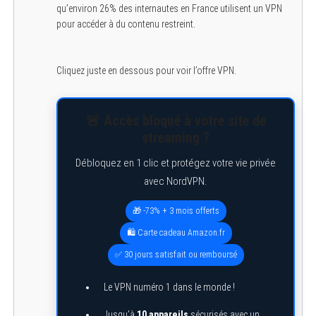
qu’environ 26% des internautes en France utilisent un VPN
pour accéder à du contenu restreint.
Cliquez juste en dessous pour voir l’offre VPN.
🚨 Accès bloqué à votre site de
streaming ?
Débloquez en 1 clic et protégez votre vie privée
avec NordVPN.
🎁 -73% + 3 mois offerts
🛍️ Carte cadeau Amazon.fr
✅ 30 jours satisfait ou remboursé
Le VPN numéro 1 dans le monde !
Jusqu’à
10 appareils
sécurisés avec un