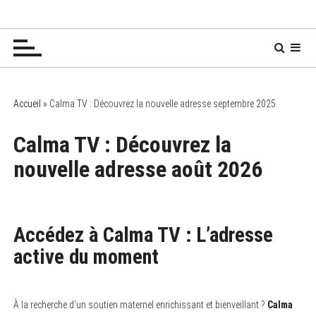
P
Chez Mamy Soren 🧙‍♀️
✔ Bébés ✔ Enfants ✔ Ados
a
s
s
e
r
a
Accueil
»
Calma TV : Découvrez la nouvelle adresse septembre 2025
u
c
Calma TV : Découvrez la
o
nouvelle adresse août 2026
n
t
e
n
u
Accédez à Calma TV : L’adresse
active du moment
À la recherche d’un soutien maternel enrichissant et bienveillant ?
Calma