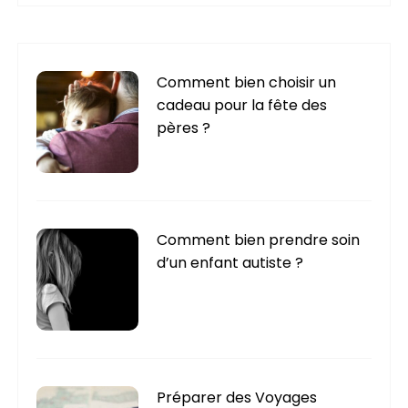
é
g
o
r
Comment bien choisir un
i
cadeau pour la fête des
e
pères ?
s
Comment bien prendre soin
d’un enfant autiste ?
Préparer des Voyages