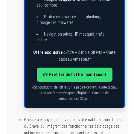
seul compte
Protection avancée : anti-phishing,
blocage des malwares
Navigation privée : IP masquée, trafic
chiffré
Offre exclusive :
-73% + 3 mois offerts + Carte
cadeau Amazon.fr
👉 Profiter de l’offre maintenant
Voir conditions de l’offre sur la page NordVPN. Carte cadeau
Amazon.fr envoyée après éligibilité. Garantie de
remboursement 30 jours.
Pensez à essayer des navigateurs alternatifs comme Opera
ou Brave, qui intègrent des fonctionnalités de blocage des
publicités et des trackers, améliorant ainsi votre