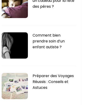
un cadeau pour la fête
e
des pères ?
s
Comment bien
prendre soin d’un
enfant autiste ?
Préparer des Voyages
Réussis : Conseils et
Astuces