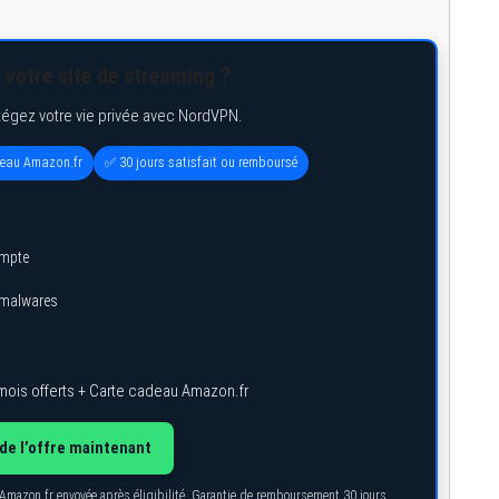
 votre site de streaming ?
tégez votre vie privée avec NordVPN.
deau Amazon.fr
✅ 30 jours satisfait ou remboursé
ompte
s malwares
mois offerts + Carte cadeau Amazon.fr
de l’offre maintenant
 Amazon.fr envoyée après éligibilité. Garantie de remboursement 30 jours.