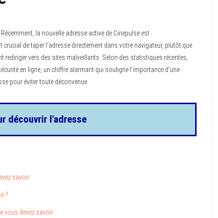
? Récemment, la nouvelle adresse active de Cinepulse est
st crucial de taper l’adresse directement dans votre navigateur, plutôt que
t rediriger vers des sites malveillants. Selon des statistiques récentes,
curité en ligne, un chiffre alarmant qui souligne l’importance d’une
sse pour éviter toute déconvenue.
ur découvrir l'adresse
evez savoir
e ?
que vous devez savoir