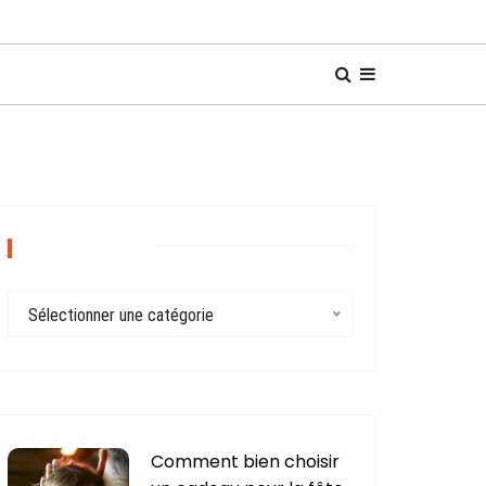
CATÉGORIES
C
Sélectionner une catégorie
a
t
é
g
o
r
Comment bien choisir
i