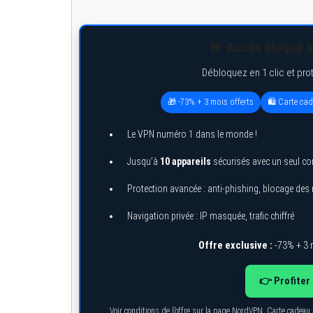
🚨 Accès bloqué à
Débloquez en 1 clic et pro
🎁 -73% + 3 mois offerts
🛍️ Carte ca
Le VPN numéro 1 dans le monde !
Jusqu’à
10 appareils
sécurisés avec un seul c
Protection avancée : anti-phishing, blocage de
Navigation privée : IP masquée, trafic chiffré
Offre exclusive :
-73% + 3 
👉 Profiter 
Voir conditions de l’offre sur la page NordVPN. Carte cadeau