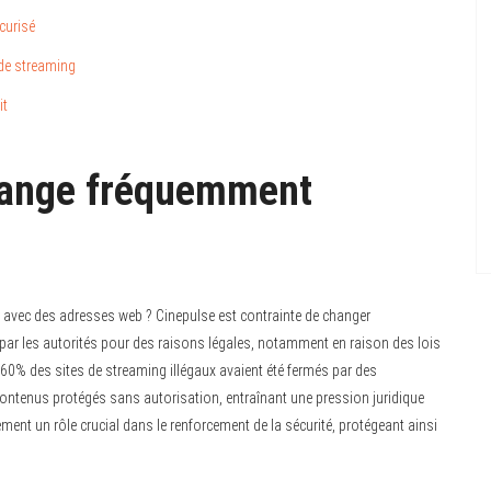
curisé
 de streaming
it
hange fréquemment
er avec des adresses web ? Cinepulse est contrainte de changer
ar les autorités pour des raisons légales, notamment en raison des lois
on 60% des sites de streaming illégaux avaient été fermés par des
contenus protégés sans autorisation, entraînant une pression juridique
ment un rôle crucial dans le renforcement de la sécurité, protégeant ainsi