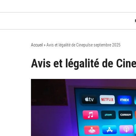
P
Chez Mamy Soren 
✔ Bébés ✔ Enfants ✔ Ados
a
s
s
e
r
a
Accueil
»
Avis et légalité de Cinepulse septembre 2025
u
c
Avis et légalité de Ci
o
n
t
e
n
u