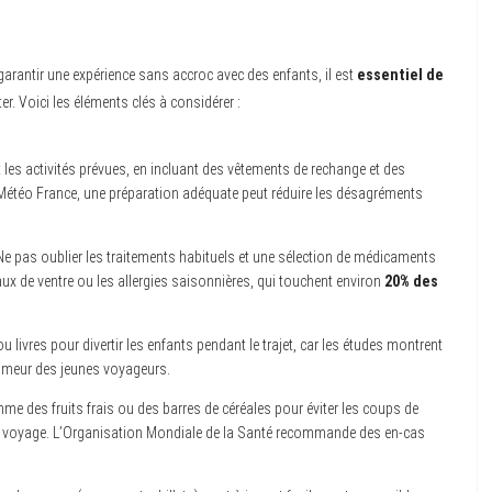
arantir une expérience sans accroc avec des enfants, il est
essentiel de
. Voici les éléments clés à considérer :
 les activités prévues, en incluant des vêtements de rechange et des
Météo France, une préparation adéquate peut réduire les désagréments
e pas oublier les traitements habituels et une sélection de médicaments
maux de ventre ou les allergies saisonnières, qui touchent environ
20% des
 livres pour divertir les enfants pendant le trajet, car les études montrent
humeur des jeunes voyageurs.
me des fruits frais ou des barres de céréales pour éviter les coups de
du voyage. L’Organisation Mondiale de la Santé recommande des en-cas