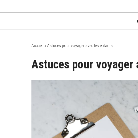
P
Chez Mamy Soren 
✔ Bébés ✔ Enfants ✔ Ados
a
s
s
e
r
a
Accueil
»
Astuces pour voyager avec les enfants
u
c
Astuces pour voyager 
o
n
t
e
n
u