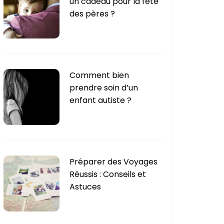
un cadeau pour la fête
e
des pères ?
s
Comment bien
prendre soin d’un
enfant autiste ?
Préparer des Voyages
Réussis : Conseils et
Astuces