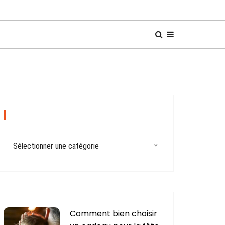
CATÉGORIES
C
Sélectionner une catégorie
a
t
é
g
o
r
Comment bien choisir
i